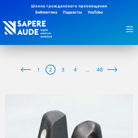
Школа гражданского просвещения
Библиотека
Подкасты
YouTube
1
2
3
4
…
48