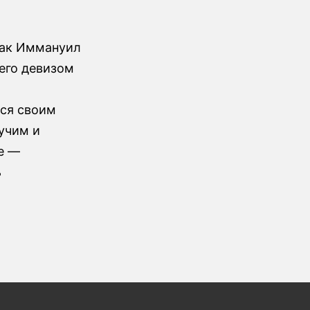
так Иммануил
его девизом
ься своим
 учим и
е —
ь