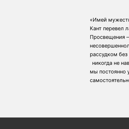
«Имей мужеств
Кант перевел 
Просвещения —
несовершеннол
рассудком без 
никогда не на
мы постоянно 
самостоятельн