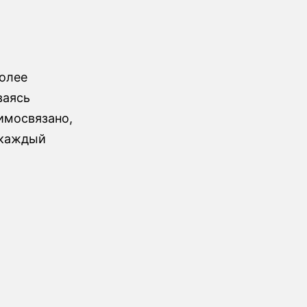
более
ваясь
имосвязано,
 каждый