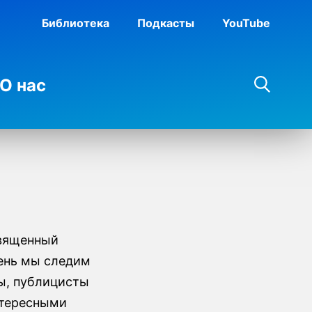
Библиотека
Подкасты
YouTube
О нас
священный
ень мы следим
фы, публицисты
нтересными