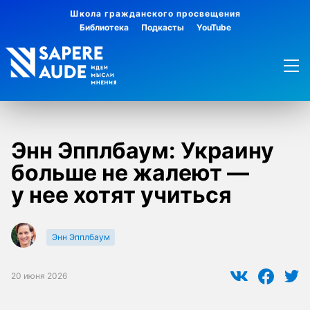
Школа гражданского просвещения
Библиотека
Подкасты
YouTube
Энн Эпплбаум: Украину
больше не жалеют —
у нее хотят учиться
Энн Эпплбаум
20 июня 2026