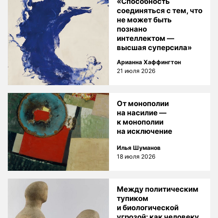
«Способность
соединяться с тем, что
не может быть
познано
интеллектом —
высшая суперсила»
Арианна Хаффингтон
21 июля 2026
От монополии
на насилие —
к монополии
на исключение
Илья Шуманов
18 июля 2026
Между политическим
тупиком
и биологической
угрозой: как человеку