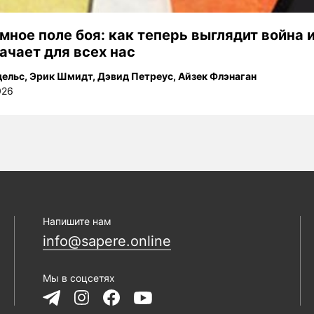
мное поле боя: как теперь выглядит война и
ачает для всех нас
дельс
,
Эрик Шмидт
,
Дэвид Петреус
,
Айзек Флэнаган
026
Напишите нам
info@sapere.online
Мы в соцсетях