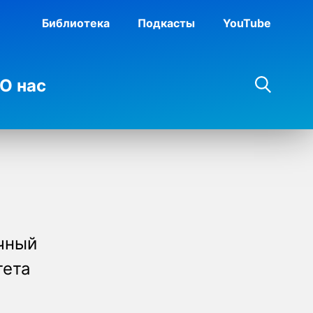
Библиотека
Подкасты
YouTube
О нас
учный
тета