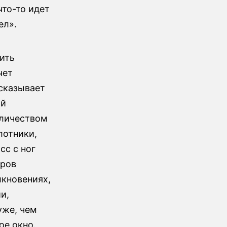
что-то идет
ел».
ить
чет
сказывает
ый
оличеством
лотники,
сс с ног
оров
кновениях,
и,
уже, чем
ое окно.