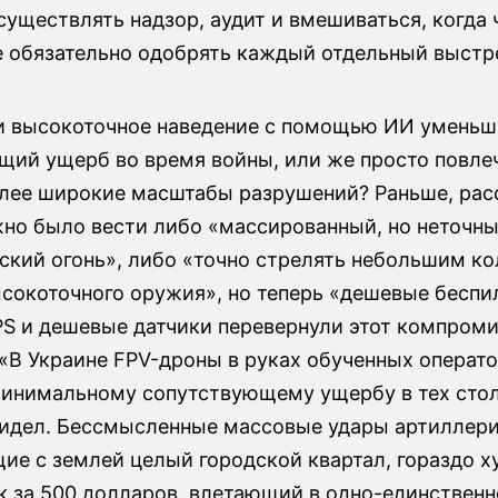
существлять надзор, аудит и вмешиваться, когда 
не обязательно одобрять каждый отдельный выстр
и высокоточное наведение с помощью ИИ уменьш
щий ущерб во время войны, или же просто повле
олее широкие масштабы разрушений? Раньше, рас
но было вести либо «массированный, но неточн
ский огонь», либо «точно стрелять небольшим к
ысокоточного оружия», но теперь «дешевые беспи
S и дешевые датчики перевернули этот компроми
 «В Украине FPV-дроны в руках обученных операт
минимальному сопутствующему ущербу в тех стол
видел. Бессмысленные массовые удары артиллери
ие с землей целый городской квартал, гораздо х
к за 500 долларов, влетающий в одно-единственн