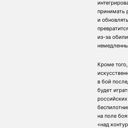
интегрирова
принимать 
и обновлят
превратитс
из-за обил
немедленны
Кроме того
искусствен
в бой после
будет играт
российских
беспилотник
на поле боя
«над контур