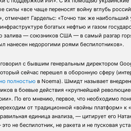
ки с поддержкой ИИ». С их помощью украинские
е силы «все чаще переносят войну вглубь росси
», отмечает Гардельс: «Точно так же наибольший
инфраструктуре богатых нефтью и газом государ
о залива — союзников США — в самый разгар гор
ыл нанесен недорогими роями беспилотников».
оговорил с бывшим генеральным директором Goo
оторый сейчас перешел в оборонную сферу (инт
но полностью
в Noema). Шмидт называет внедре
ников в боевые действия «крупнейшей революцие
рии». По его мнению, первое, что необходимо пон
 переходим от традиционной «войны платформ» к 
равильная единица анализа, — цитирует его Ната
 это не беспилотник, не ракета и не пусковая уста