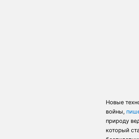
Новые техн
войны,
пиш
природу ве
который ст