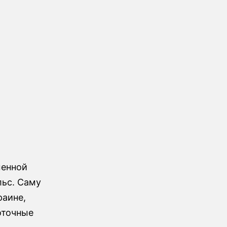
менной
льс. Саму
раине,
оточные