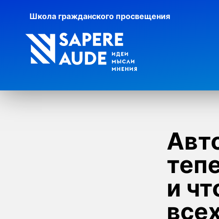
Школа гражданского просвещения
Авто
теп
и чт
всех