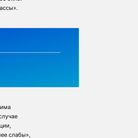
ассы».
нима
 случае
ции,
лее слабы»,