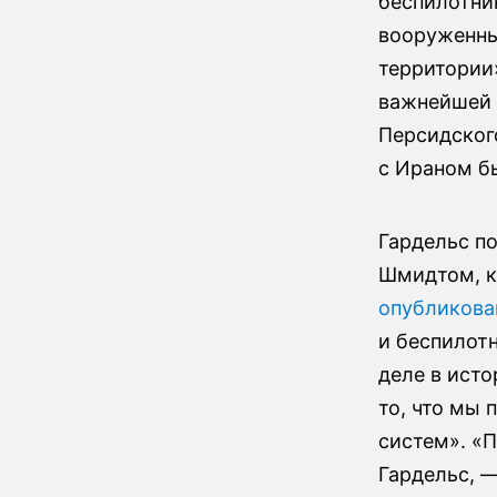
беспилотни
вооруженны
территории
важнейшей 
Персидског
с Ираном б
Гардельс п
Шмидтом, к
опубликова
и беспилот
деле в исто
то, что мы
систем». «П
Гардельс, —