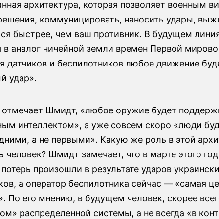
нная архитектура, которая позволяет военным ви
решения, коммуницировать, наносить удары, выж
ься быстрее, чем ваш противник. В будущем лини
я в аналог ничейной земли времен Первой мирово
ия датчиков и беспилотников любое движение буд
й удар».
, отмечает Шмидт, «любое оружие будет поддерж
ным интеллектом», а уже совсем скоро «люди буд
дними, а не первыми». Какую же роль в этой арх
ь человек? Шмидт замечает, что в марте этого го
 потерь произошли в результате ударов украинск
ов, а оператор беспилотника сейчас — «самая це
». По его мнению, в будущем человек, скорее все
ом» распределенной системы, а не всегда «в конт