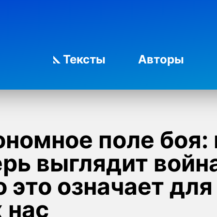
Тексты
Авторы
номное поле боя: 
ерь выглядит войн
о это означает для
 нас