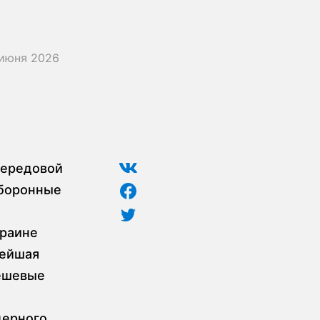
июня 2026
передовой
оборонные
краине
нейшая
дешевые
дерного