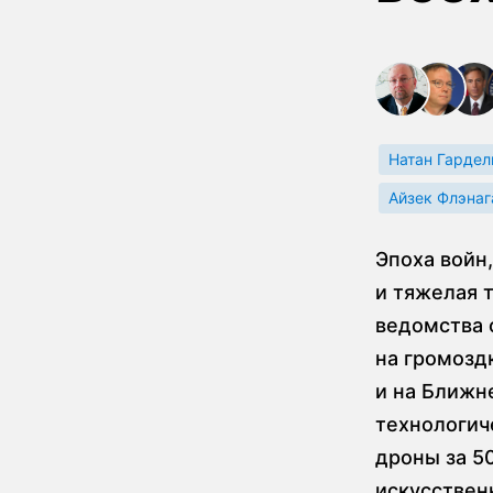
Натан Гардел
Айзек Флэнаг
Эпоха войн
и тяжелая 
ведомства 
на громозд
и на Ближн
технологич
дроны за 5
искусствен