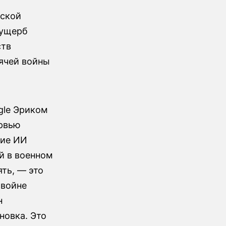
йской
 ущерб
ств
ячей войны
gle Эриком
ервью
ние ИИ
й в военном
ять, — это
«войне
н
новка. Это