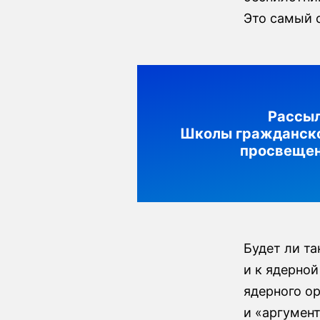
Это самый 
Рассы
Школы гражданск
просвеще
Будет ли т
и к ядерной
ядерного о
и «аргумен