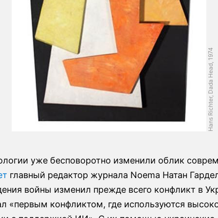
Hans Richter, Dada Head, 1974
ологии уже бесповоротно изменили облик совре
ет
главный редактор журнала Noema Натан Гарде
дения войны изменил прежде всего конфликт в Ук
ал «первым конфликтом, где используются высок