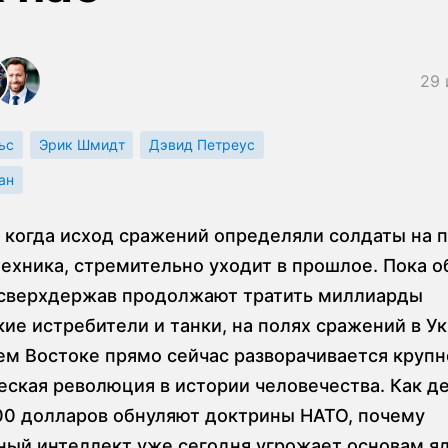
29 
ьс
Эрик Шмидт
Дэвид Петреус
ан
, когда исход сражений определяли солдаты на 
техника, стремительно уходит в прошлое. Пока 
сверхдержав продолжают тратить миллиарды
кие истребители и танки, на полях сражений в У
ем Востоке прямо сейчас разворачивается круп
еская революция в истории человечества. Как 
00 долларов обнуляют доктрины НАТО, почему
ный интеллект уже сегодня угрожает основам я