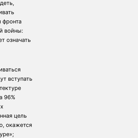
деть,
ивать
я фронта
й войны:
ет означать
иваться
ут вступать
итектуре
да 96%
их
нная цель
го, окажется
уре»;