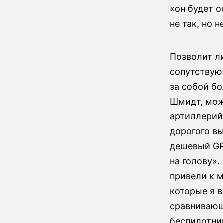
«он будет о
не так, но 
Позволит л
сопутствую
за собой б
Шмидт, мож
артиллерий
дорогого в
дешевый GP
на голову».
привели к 
которые я 
сравнивающ
беспилотни