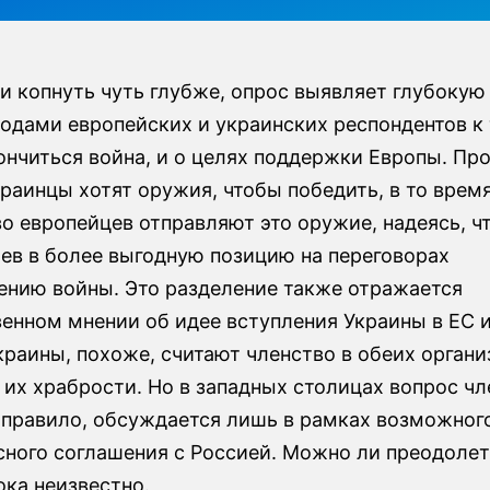
и копнуть чуть глубже, опрос выявляет глубокую
одами европейских и украинских респондентов к 
ончиться война, и о целях поддержки Европы. П
раинцы хотят оружия, чтобы победить, в то время
о европейцев отправляют это оружие, надеясь, ч
иев в более выгодную позицию на переговорах
ению войны. Это разделение также отражается
венном мнении об идее вступления Украины в ЕС 
раины, похоже, считают членство в обеих органи
их храбрости. Но в западных столицах вопрос чл
к правило, обсуждается лишь в рамках возможног
ного соглашения с Россией. Можно ли преодолет
ока неизвестно.