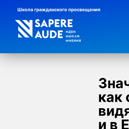
Школа гражданского просвещения
Зна
как
видя
и в 