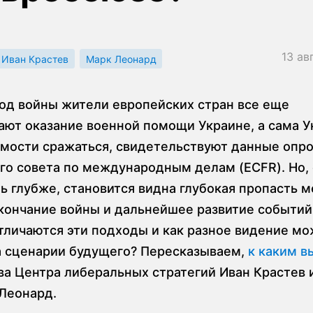
13 ав
Иван Крастев
Марк Леонард
год войны жители европейских стран все еще
ют оказание военной помощи Украине, а сама У
мости сражаться, свидетельствуют данные опр
го совета по международным делам (ECFR). Но,
ть глубже, становится видна глубокая пропасть 
окончание войны и дальнейшее развитие событий
отличаются эти подходы и как разное видение м
а сценарии будущего? Пересказываем,
к каким 
ва Центра либеральных стратегий Иван Крастев 
Леонард.