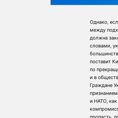
Однако, есл
между подх
должна зак
словами, ук
большинств
поставит К
по прекращ
и в общест
Граждане Ук
признанием 
и НАТО, ка
компромисс
пропасть, п