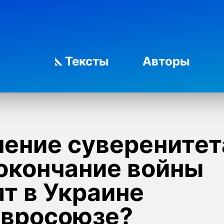
Тексты
Авторы
чение суверенитет
 окончание войны
т в Украине
Евросоюзе?