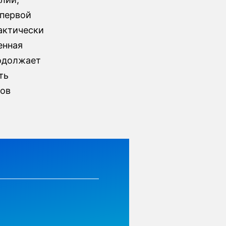
 первой
актически
енная
родолжает
ть
ров