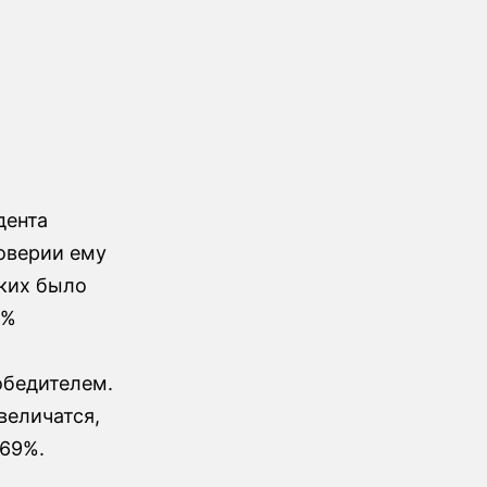
дента
оверии ему
аких было
8%
обедителем.
величатся,
 69%.