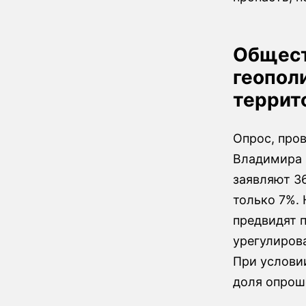
Общест
геопол
террит
Опрос, пров
Владимира 
заявляют 36
только 7%.
предвидят п
урегулирова
При условии
доля опрош