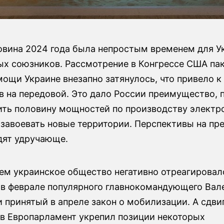
овина 2024 года была непростым временем для У
ных союзников. Рассмотрение в Конгрессе США па
ощи Украине внезапно затянулось, что привело к
в на передовой. Это дало России преимущество, 
ить половину мощностей по производству электр
и завоевать новые территории. Перспективы на п
дят удручающе.
ем украинское общество негативно отреагировал
у в феврале популярного главнокомандующего Вал
 принятый в апреле закон о мобилизации. А сдви
 в Европарламент укрепил позиции некоторых