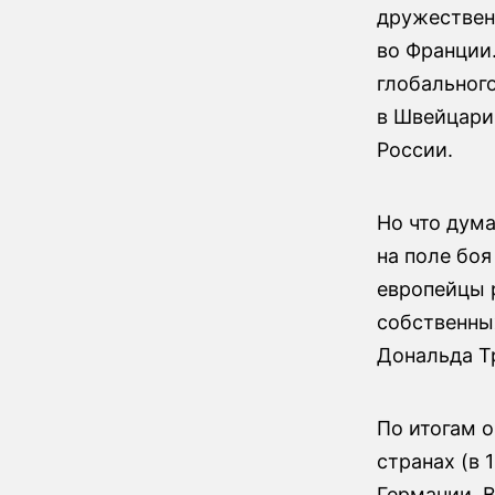
дружествен
во Франции
глобальног
в Швейцари
России.
Но что дум
на поле боя
европейцы 
собственны
Дональда Т
По итогам о
странах (в 
Германии, В