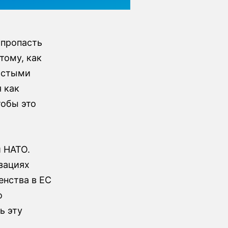
 пропасть
тому, как
ростыми
 как
тобы это
и НАТО.
зациях
енства в ЕС
о
ь эту