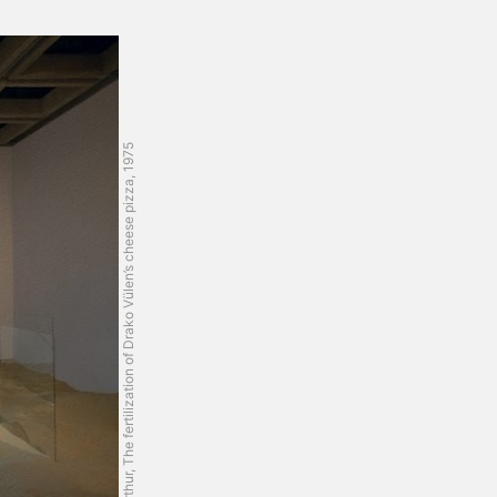
Tom Arthur, The fertilization of Drako Vülen’s cheese pizza, 1975