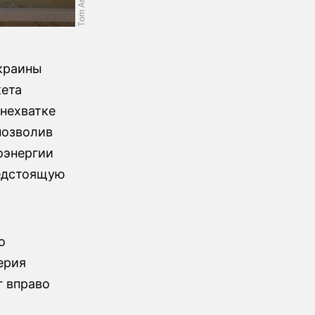
краины
кета
 нехватке
позволив
оэнергии
редстоящую
о
ерия
г вправо