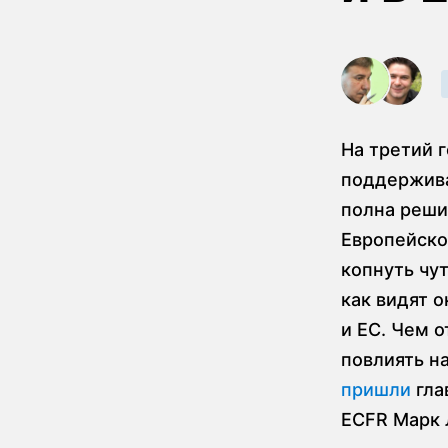
На третий 
поддержива
полна реши
Европейско
копнуть чу
как видят 
и ЕС. Чем 
повлиять н
пришли
гла
ECFR Марк 