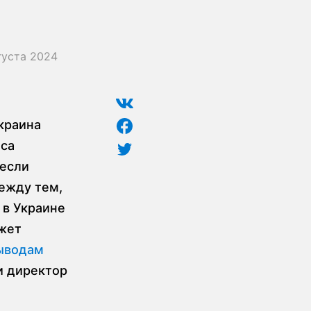
густа 2024
краина
оса
 если
между тем,
 в Украине
ожет
выводам
и директор