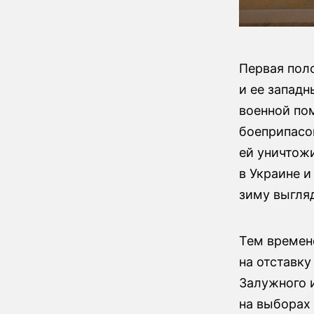
Первая пол
и ее запад
военной пом
боеприпасо
ей уничтож
в Украине 
зиму выгля
Тем времен
на отставк
Залужного и
на выборах