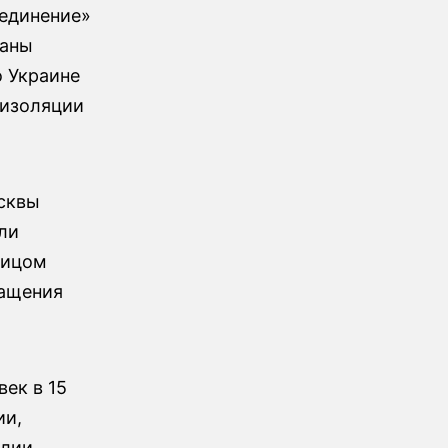
ъединение»
раны
 Украине
 изоляции
осквы
ли
лицом
ращения
век в 15
ии,
лии,