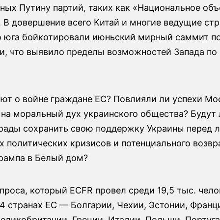
ных Путину партий, таких как «Национальное об
. В довершение всего Китай и многие ведущие ст
о юга бойкотировали июньский мирный саммит по
и, что выявило пределы возможностей Запада по
ают о войне граждане ЕС? Повлияли ли успехи М
 на моральный дух украинского общества? Будут 
рады сохранить свою поддержку Украины перед 
х политических кризисов и потенциального возв
рампа в Белый дом?
проса, который ECFR провел среди 19,5 тыс. чело
14 странах ЕС — Болгарии, Чехии, Эстонии, Франц
еликобритании, Греции, Италии, Польши, Португа