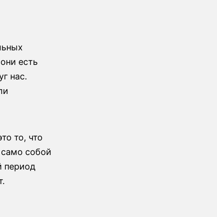
льных
они есть
г нас.
ли
то то, что
 само собой
й период
.