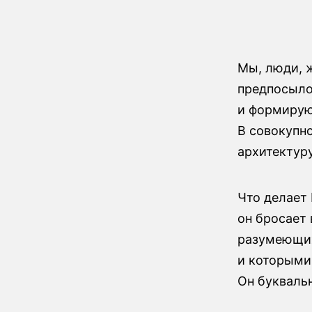
Мы, люди, 
предпосылок
и формируют
В совокупн
архитектур
Что делает 
он бросает
разумеющих
и которыми
Он букваль