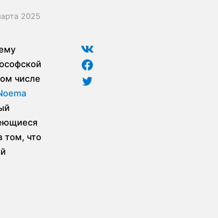
марта 2025
шему
лософской
том числе
 Noema
ый
меющиеся
 том, что
ой