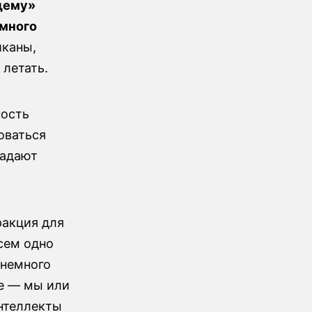
щему»
емного
иканы,
 летать.
ность
оваться
ладают
ракция для
всем одно
 немного
ее — мы или
интеллекты