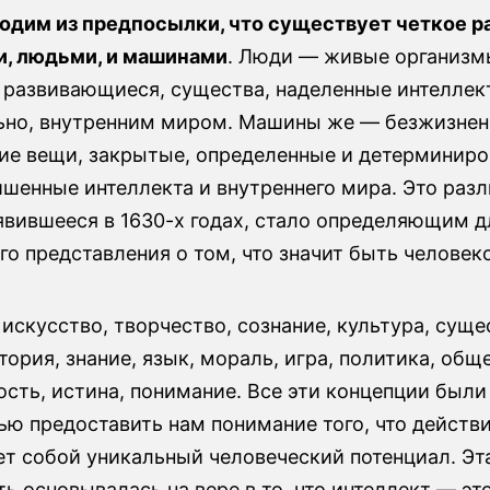
одим из предпосылки, что существует четкое р
, людьми, и машинами
. Люди — живые организм
 развивающиеся, существа, наделенные интеллек
ьно, внутренним миром. Машины же — безжизнен
ие вещи, закрытые, определенные и детерминир
шенные интеллекта и внутреннего мира. Это разл
явившееся в 1630-х годах, стало определяющим д
о представления о том, что значит быть человек
 искусство, творчество, сознание, культура, суще
тория, знание, язык, мораль, игра, политика, общ
сть, истина, понимание. Все эти концепции были
ью предоставить нам понимание того, что действ
ет собой уникальный человеческий потенциал. Эт
ь основывалась на вере в то, что интеллект — это