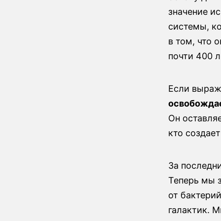
значение ис
системы, к
в том, что 
почти 400 л
Если выраж
освобождае
Он оставляе
кто создает
За последн
Теперь мы з
от бактерий
галактик. М