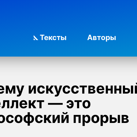
Тексты
Авторы
ему искусственны
еллект — это
ософский прорыв