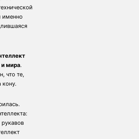
технической
я именно
 длившаяся
нтеллект
 и мира
.
, что те,
 кону.
рилась.
нтеллекта:
 рукавов
теллект