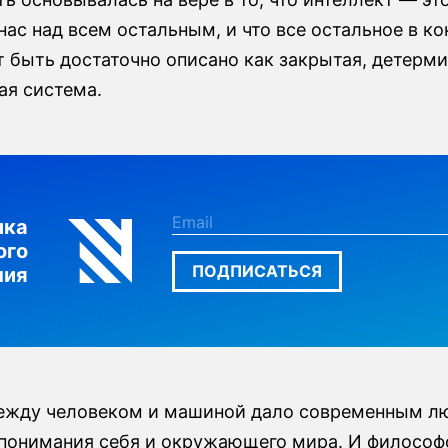
ас над всем остальным, и что все остальное в к
т быть достаточно описано как закрытая, детерм
ая система.
лка
ого
ПОДПИСАТЬСЯ
ния
ежду человеком и машиной дало современным л
 понимания себя и окружающего мира. И философ