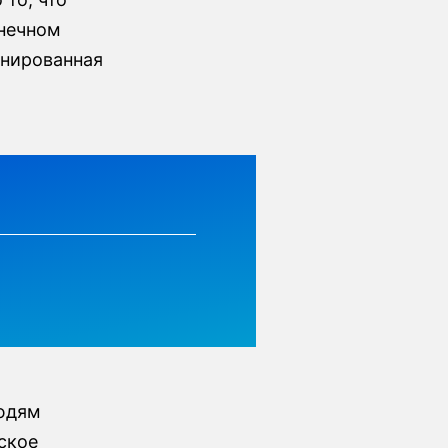
онечном
инированная
юдям
ское