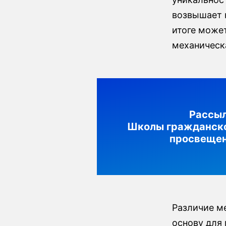
возвышает н
итоге може
механическ
Рассы
Школы гражданск
просвеще
Различие м
основу для