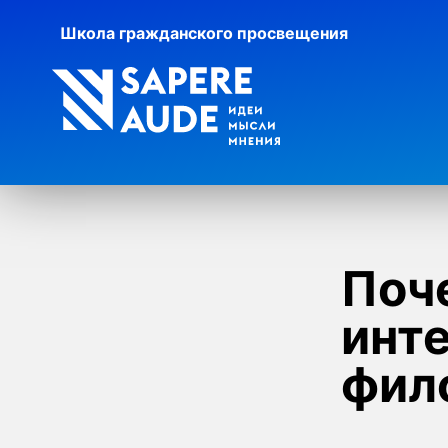
Школа гражданского просвещения
Поч
инт
фил