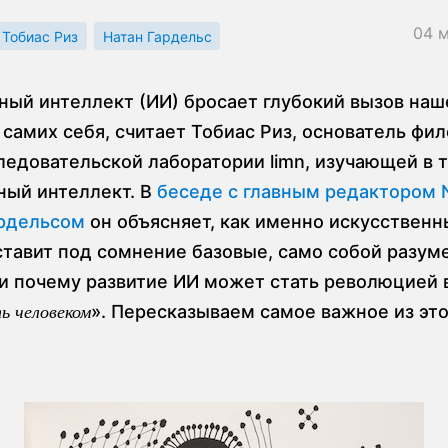
04 
Тобиас Риз
Натан Гардельс
ный интеллект (ИИ) бросает глубокий вызов на
самих себя, считает Тобиас Риз, основатель фи
ледовательской лаборатории limn, изучающей в 
ный интеллект. В
беседе с главным редактором
рдельсом
он объясняет, как именно искусственн
ставит под сомнение базовые, само собой разу
и почему развитие ИИ может стать революцией в
». Пересказываем самое важное из эт
ь человеком