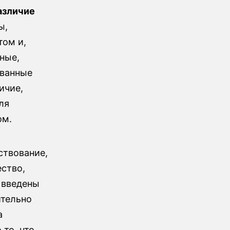
азличие
ы,
том и,
ные,
ованные
ичие,
ля
ом.
ствование,
ество,
 введены
ительно
а
 то, что