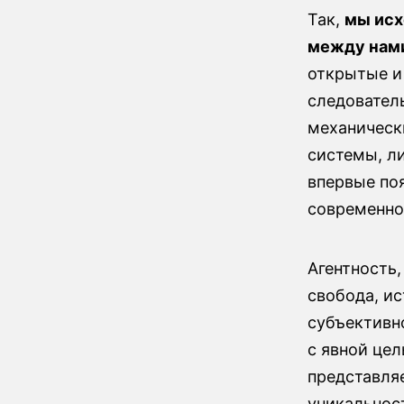
Так,
мы исх
между нами
открытые и
следовател
механическ
системы, ли
впервые по
современног
Агентность,
свобода, ис
субъективно
с явной цел
представля
уникальност