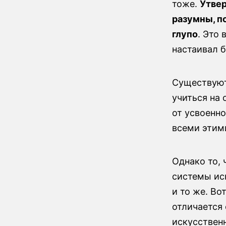
тоже.
Утвер
разумны, п
глупо
. Это 
настаивал б
Существуют
учиться на 
от усвоенн
всеми этим
Однако то, 
системы иск
и то же. Во
отличается 
искусствен