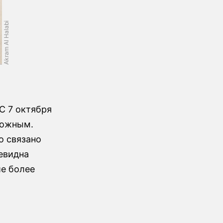
Akram Al Halabi
С 7 октября
можным.
о связано
евидна
ие более