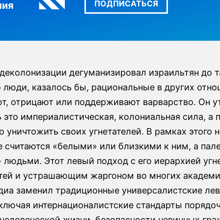
ПОДПИСАТЬСЯ
ния
 деколонизации дегуманизировал израильтян до 
о люди, казалось бы, рациональные в других отно
т, отрицают или поддерживают варварство. Он у
ь это империалистическая, колониальная сила, а
 уничтожить своих угнетателей. В рамках этого 
е считаются «белыми» или близкими к ним, а па
 людьми. Этот левый подход с его иерархией угн
тей и устрашающим жаргоном во многих академ
едиа заменил традиционные универсалистские ле
включая интернационалистские стандарты порядоч
 человеческой жизни, безопасности невинных гр