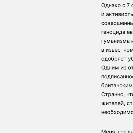
Однако с 7 
и активист
совершенны
геноцида ев
гуманизма и
в известном
одобряет у
Одним из о
подписанно
британскими
Странно, чт
жителей, ст
необходимо
Меня всегд