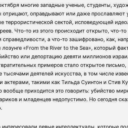
октября многие западные ученые, студенты, худо
ы отрицают, оправдывают или даже прославляют 
е террористической сектой, исповедующей иде
реев. Что-то из этого происходит открыто, что-то
 справедливости, а что-то зашифровано, как, нап
 лозунге «From the River to the Sea», который фа
бийство или депортацию девяти миллионов израи
твратительных примеров стало открытое письмо,
е тысячами деятелей искусства, в том числе изв
 актерами, такими как Тильда Суинтон и Стив Ку
о вообще приходится это говорить: убийство мир
ариков и младенцев недопустимо. Но сегодня ска
.
а интересовали левые интеллектуалы, которые п