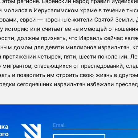
в этом регионе. Еврейский народ правил иудейск
и молился в Иерусалимском храме в течение тыся
овами, евреи — коренные жители Святой Земли. Д
ту историю или считает ее не имеющей отношени
ности, должны признать, что Израиль сейчас явл
нным домом для девяти миллионов израильтян, к
а протяжении четырех, пяти, шести поколений. Л
о мигрантов, спасающихся от преследований, сле
ать и позволить им строить свою жизнь в другом
предки сегодняшних израильтян избежали преслед
лка
ого