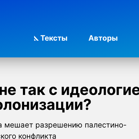
Тексты
Авторы
не так с идеологи
олонизации?
на мешает разрешению палестино-
кого конфликта