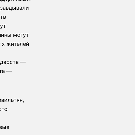
правдывали
тв
ут
ичины могут
ых жителей
ударств —
та —
раильтян,
сто
рвые