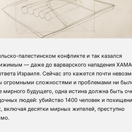
ильско-палестинском конфликте и так казался
ижимым — даже до варварского нападения ХАМА
ответа Израиля. Сейчас это кажется почти невоз
ы огромными сложностями и проблемами ни был
е мирного будущего, одна истина должна быть оч
дочных людей: убийство 1400 человек и похищен
к, включая десятки мирных жителей, преступно
имо.