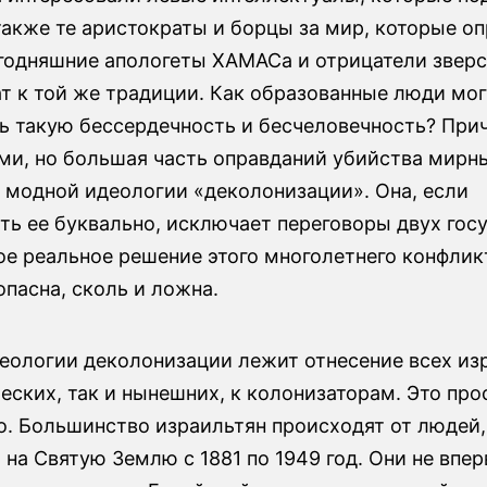
также те аристократы и борцы за мир, которые о
егодняшние апологеты ХАМАСа и отрицатели зверс
т к той же традиции. Как образованные люди мог
 такую ​​бессердечность и ​​бесчеловечность? Пр
ми, но большая часть оправданий убийства мирн
а модной идеологии «деколонизации». Она, если
ть ее буквально, исключает переговоры двух гос
ое реальное решение этого многолетнего конфлик
опасна, сколь и ложна.
деологии деколонизации лежит отнесение всех из
еских, так и нынешних, к колонизаторам. Это про
о. Большинство израильтян происходят от людей,
на Святую Землю с 1881 по 1949 год. Они не впе