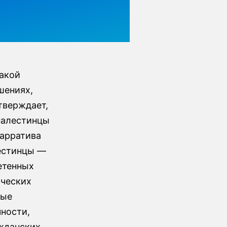
такой
шениях,
тверждает,
 палестинцы
нарратива
лестинцы —
етенных
ических
вые
ности,
ажданских