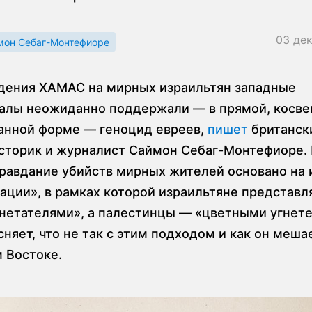
03 де
мон Себаг-Монтефиоре
дения ХАМАС на мирных израильтян западные
алы неожиданно поддержали — в прямой, косве
анной форме — геноцид евреев,
пишет
британск
историк и журналист Саймон Себаг-Монтефиоре. 
равдание убийств мирных жителей основано на 
ации», в рамках которой израильтяне представл
нетателями», а палестинцы — «цветными угнет
няет, что не так с этим подходом и как он меша
 Востоке.