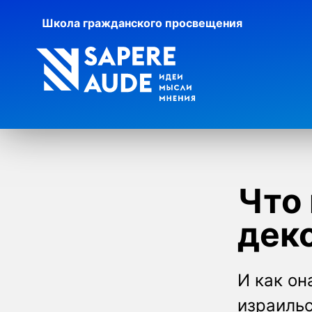
Школа гражданского просвещения
Что 
дек
И как о
израильс