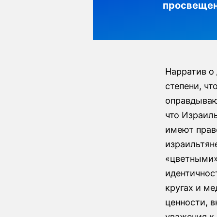
просвеще
Нарратив о
степени, чт
оправдываю
что Израил
имеют право
израильтян
«цветными»
идентичнос
кругах и м
ценности, 
уважения к