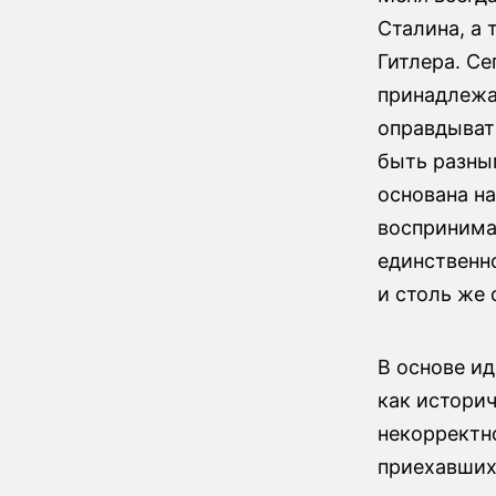
Сталина, а 
Гитлера. С
принадлежа
оправдывать
быть разны
основана н
воспринима
единственн
и столь же 
В основе и
как историч
некорректн
приехавших 