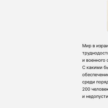
Мир в изра
труднодост
и военного 
С какими б
обеспечени
среди поря
200 челове
и недопуст