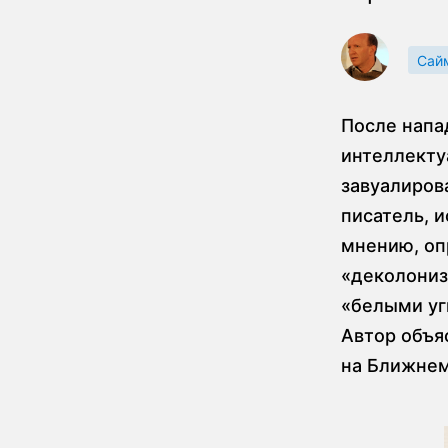
Сай
После напа
интеллекту
завуалиров
писатель, 
мнению, оп
«деколониз
«белыми уг
Автор объяс
на Ближнем