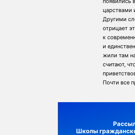
появились 
царствами 
Другими сл
отрицает э
к современ
и единстве
жили там н
считают, чт
приветствов
Почти все 
Рассы
Школы гражданск