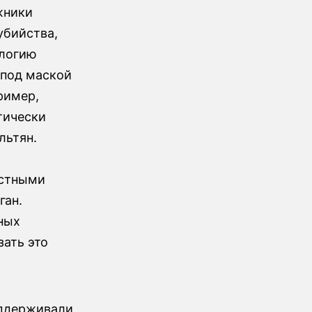
жники
убийства,
ологию
 под маской
ример,
ктически
льтян.
естными
ган.
ных
зать это
оддерживали