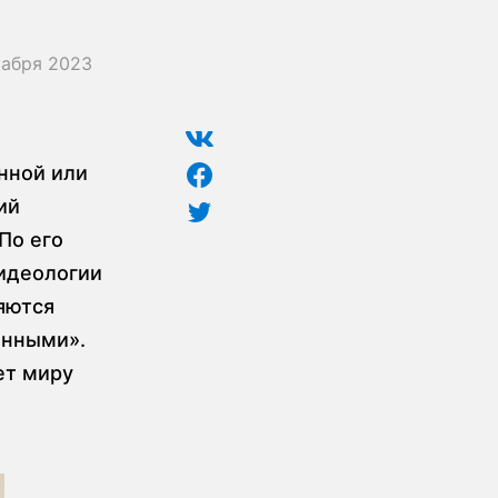
кабря 2023
нной или
ий
По его
идеологии
яются
енными».
ет миру