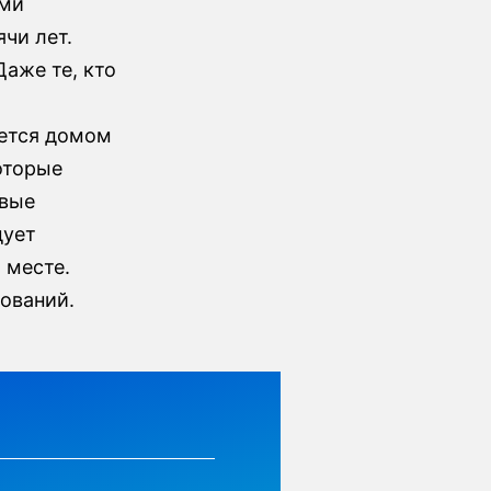
ими
чи лет.
аже те, кто
я
яется домом
оторые
евые
дует
 месте.
ований.