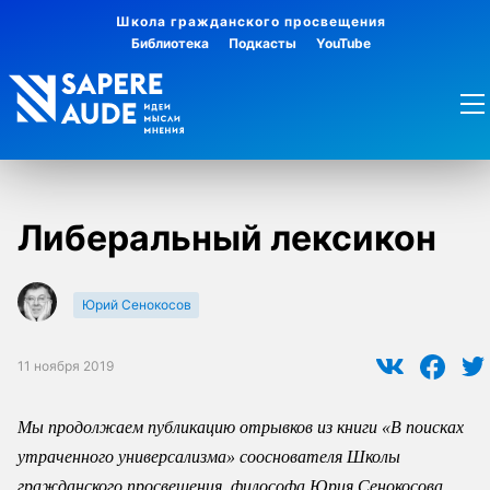
Школа гражданского просвещения
Библиотека
Подкасты
YouTube
Либеральный лексикон
Юрий Сенокосов
11 ноября 2019
Мы продолжаем публикацию отрывков из книги «В поисках
утраченного универсализма» сооснователя Школы
гражданского просвещения, философа Юрия Сенокосова.