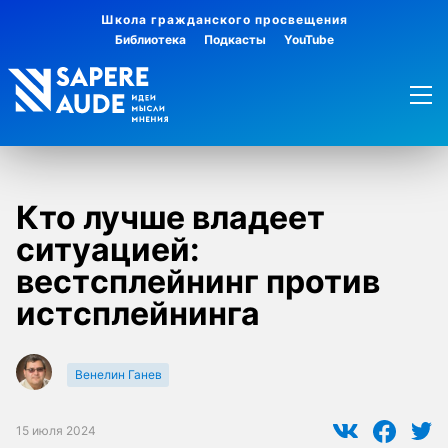
Школа гражданского просвещения
Библиотека
Подкасты
YouTube
Кто лучше владеет
ситуацией:
вестcплейнинг против
истcплейнинга
Венелин Ганев
15 июля 2024