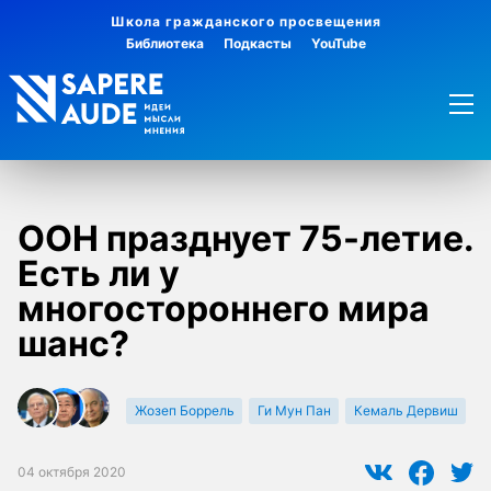
Школа гражданского просвещения
Библиотека
Подкасты
YouTube
ООН празднует 75-летие.
Есть ли у
многостороннего мира
шанс?
Жозеп Боррель
Ги Мун Пан
Кемаль Дервиш
04 октября 2020