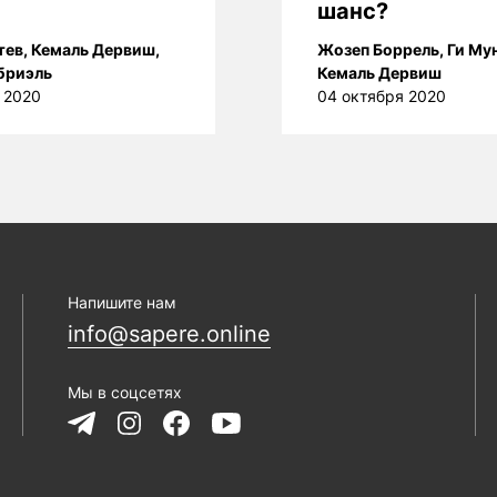
шанс?
тев
,
Кемаль Дервиш
,
Жозеп Боррель
,
Ги Му
бриэль
Кемаль Дервиш
 2020
04 октября 2020
Напишите нам
info@sapere.online
Мы в соцсетях