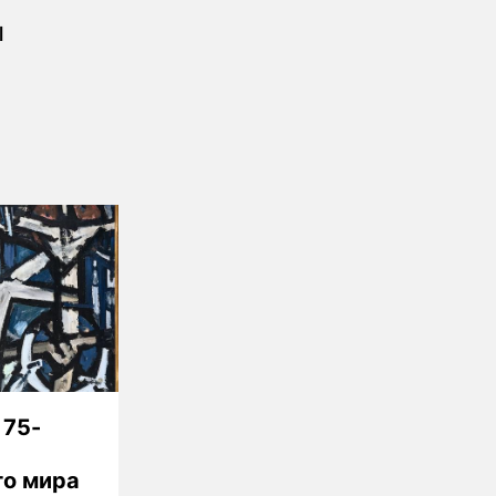
ы
 75-
го мира