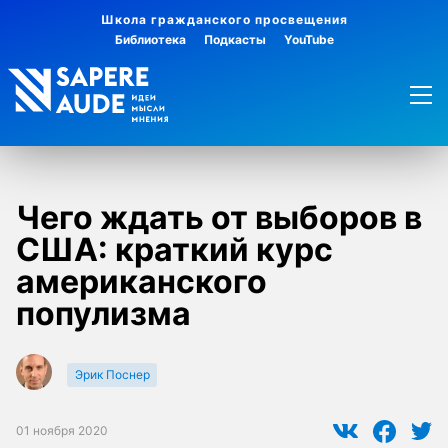
Школа гражданского просвещения
Библиотека
Подкасты
YouTube
Чего ждать от выборов в
США: краткий курс
американского
популизма
Эрик Поснер
01 ноября 2020