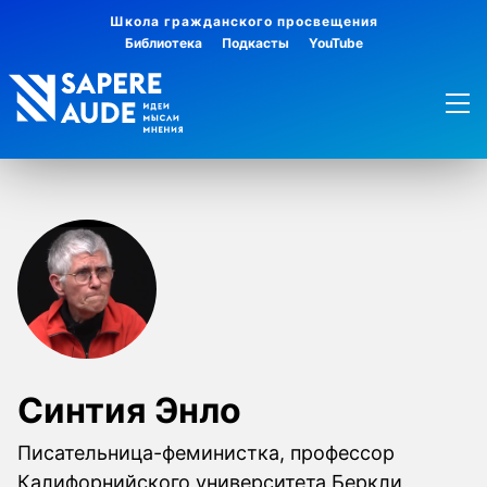
Школа гражданского просвещения
Библиотека
Подкасты
YouTube
Синтия Энло
Писательница-феминистка, профессор
Калифорнийского университета Беркли