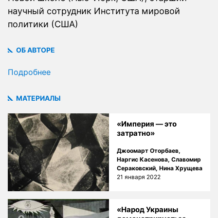
научный сотрудник Института мировой
политики (США)
ОБ АВТОРЕ
Подробнее
МАТЕРИАЛЫ
«Империя — это
затратно»
Джоомарт Оторбаев
,
Наргис Касенова
,
Славомир
Сераковский
,
Нина Хрущева
21 января 2022
«Народ Украины