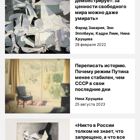
демонстрирует: за
ценности свободного
мира можно даже
умирать»
Фарид Закария
,
Энн
Эпплбаум
,
Кадри Лиик
,
Нина
Хрущева
28 февраля 2022
Переписать историю.
Почему режим Путина
менее стабилен, чем
СССР в свои
последние дни
Нина Хрущева
25 августа 2023
«Никто в России
толком не знает, что
запрещено, а что все