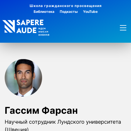
Школа гражданского просвещения
Библиотека
Подкасты
YouTube
Гассим Фарсан
Научный сотрудник Лундского университета
(Швеция)