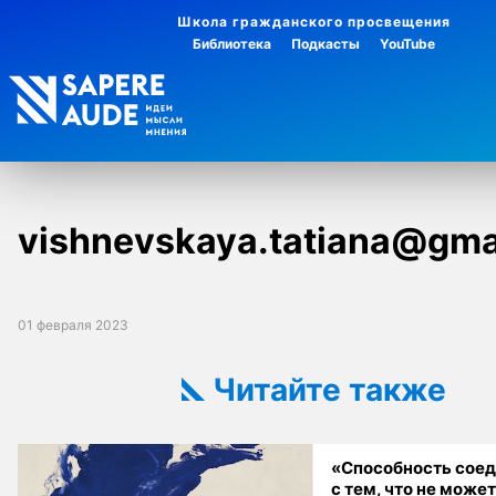
Школа гражданского просвещения
Библиотека
Подкасты
YouTube
vishnevskaya.tatiana@gma
01 февраля 2023
Читайте также
«Способность сое
с тем, что не може