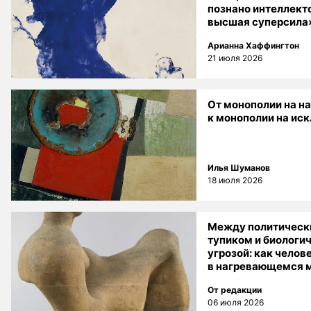
познано интеллект
высшая суперсила
Арианна Хаффингтон
21 июля 2026
От монополии на н
к монополии на ис
Илья Шуманов
18 июля 2026
Между политичес
тупиком и биологи
угрозой: как чело
в нагревающемся 
От редакции
06 июля 2026