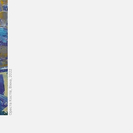
Ореста Костів, Вiкна, 2022