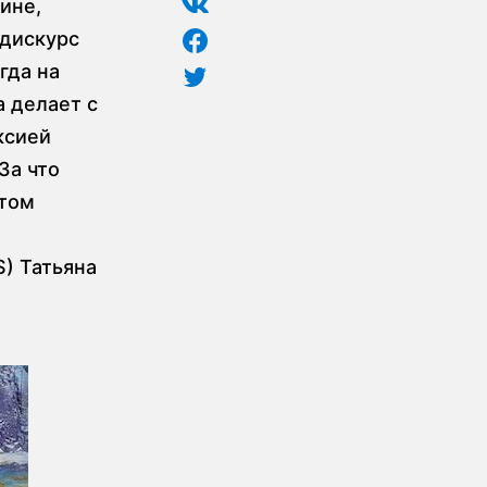
ине,
 дискурс
гда на
а делает с
ксией
За что
этом
) Татьяна