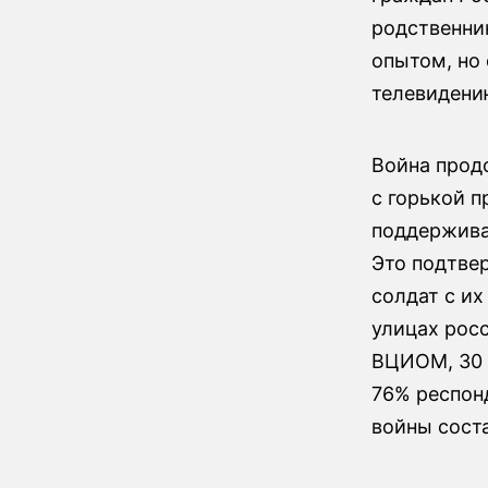
родственни
опытом, но
телевидени
Война прод
с горькой п
поддержива
Это подтве
солдат с и
улицах рос
ВЦИОМ, 30 
76% респонд
войны сост