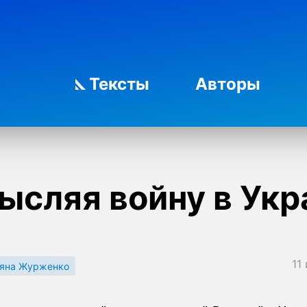
Тексты
Авторы
ысляя войну в Укр
11
ьяна Журженко