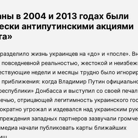
ны в 2004 и 2013 годах были
ески антипутинскими акциями
та»
разделило жизнь украинцев на «до» и «после». В
а повседневной реальностью, жестокой и неизбеж
ествующие недели и месяцы трудно было игнори
е приближения: когда Владимир Путин официальн
республики» Донбасса и выступил со своей печа
речью, отрицающей легитимность украинского гос
нократно угрожал и издевался над украинским ру
преждения западных партнеров зазвучали громче,
 медиа начали публиковать карты ближайших
ищ.