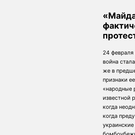
«Майда
фактич
протес
24 февраля 
война стал
же в предш
признаки е
«народные 
известной 
когда неод
когда преду
украинские
бомбоубеж