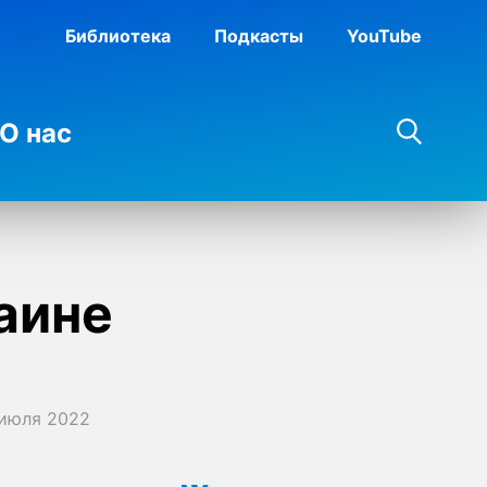
Библиотека
Подкасты
YouTube
О нас
аине
 июля 2022