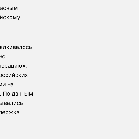
жасным
ийскому
талкивалось
но
перацию».
оссийских
ми на
. По данным
зывались
ддержка