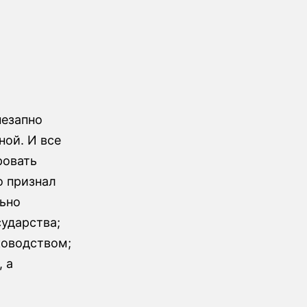
незапно
ной. И все
ровать
о признал
льно
ударства;
ководством;
 а