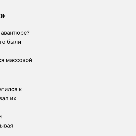
м»
 авантюре?
ого были
ся массовой
атился к
вал их
и
зывая