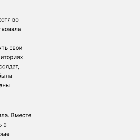
хотя во
твовала
уть свои
риториях
солдат,
была
раны
ла. Вместе
ь в
орые