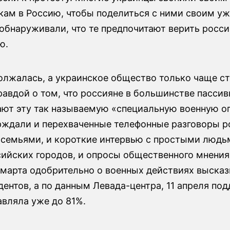
кам в Россию, чтобы поделиться с ними своим у
 обнаруживали, что те предпочитают верить росс
ю.
олжалась, а украинское общество только чаще с
равдой о том, что россияне в большинстве пассив
ют эту так называемую «специальную военную о
рждали и перехваченные телефонные разговоры р
х семьями, и короткие интервью с простыми людь
сийских городов, и опросы общественного мнения
марта одобрительно о военных действиях выска
ентов, а по данным Левада-центра, 11 апреля по
авляла уже до 81%.