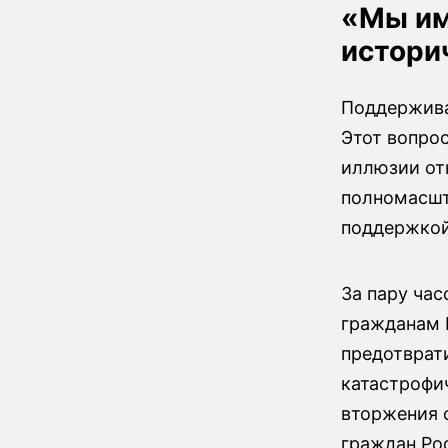
«Мы им
истори
Поддержива
Этот вопро
иллюзии от
полномасшт
поддержкой
За пару ча
гражданам Р
предотврати
катастрофич
вторжения 
граждан Ро