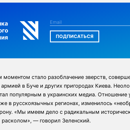
лка
ого
ПОДПИСАТЬСЯ
ния
 моментом стало разоблачение зверств, соверш
 армией в Буче и других пригородах Киева. Неол
тал популярным в украинских медиа. Отношение 
аже в русскоязычных регионах, изменилось «необ
рону. «Мы имеем дело с радикальным историчес
 расколом», — говорил Зеленский.