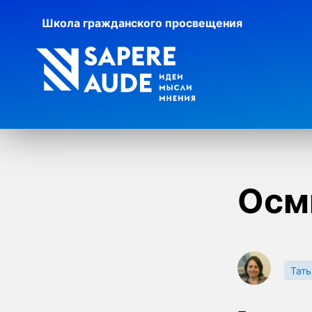
Школа гражданского просвещения
Осм
Тат