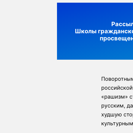
Рассы
Школы гражданск
просвеще
Поворотным
российской
«рашизм» с
русским, д
худшую сто
культурным