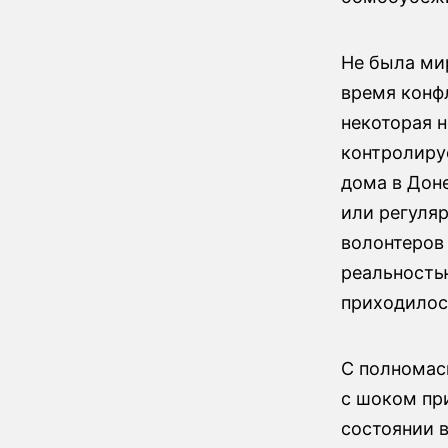
Не была мир
время конф
некоторая н
контролиру
дома в Доне
или регуля
волонтеров
реальность
приходилос
С полномас
с шоком при
состоянии 