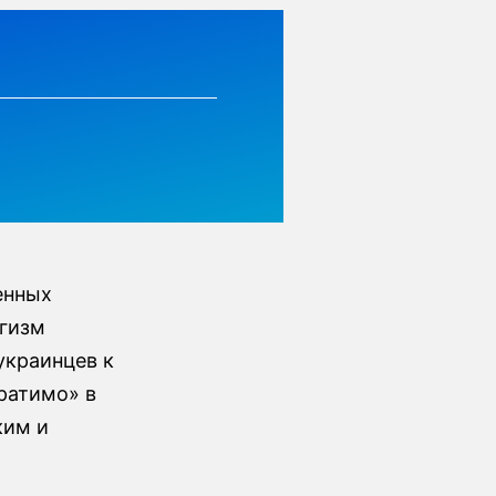
енных
огизм
украинцев к
ратимо» в
ким и