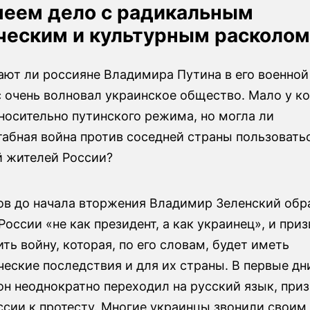
еем дело с радикальным
ческим и культурным расколо
ют ли россияне Владимира Путина в его военной
с очень волновал украинское общество. Мало у к
носительно путинского режима, но могла ли
абная война против соседней страны пользовать
 жителей России?
сов до начала вторжения Владимир Зеленский обр
оссии «не как президент, а как украинец», и приз
ть войну, которая, по его словам, будет иметь
еские последствия и для их страны. В первые дн
он неоднократно переходил на русский язык, при
ссии к протесту. Многие украинцы звонили своим