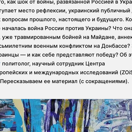
о, как шок от войны, развязанной Россией в Укра
тупает место рефлексии, украинский публичный
к вопросам прошлого, настоящего и будущего. Ко
 началась война России против Украины? Что он
 уже травмированным бойней на Майдане, анне
сьмилетним военным конфликтом на Донбассе? 
раинцы — и как себе представляют победу? Об 
т
политолог, научный сотрудник Центра
ропейских и международных исследований (ZOiS
Пересказываем ее материал (с сокращениями).