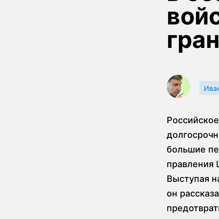
войс
гра
Ива
Российское
долгосрочны
большие пе
правления 
Выступая н
он рассказа
предотврат