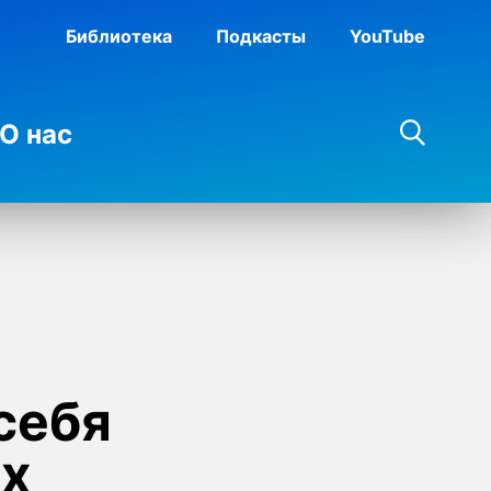
Библиотека
Подкасты
YouTube
О нас
себя
их