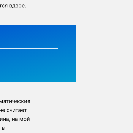
тся вдвое.
аматические
не считает
ина, на мой
 в