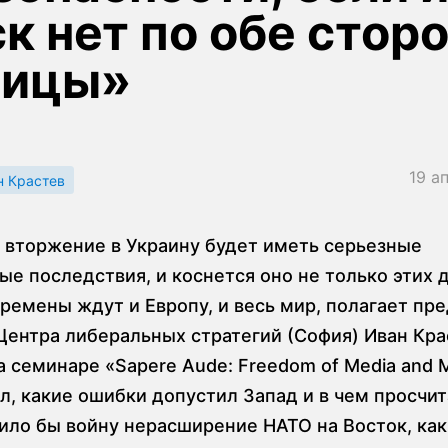
к нет по обе стор
ницы»
19 а
н Крастев
 вторжение в Украину будет иметь серьезные
е последствия, и коснется оно не только этих д
ремены ждут и Европу, и весь мир, полагает пр
Центра либеральных стратегий (София) Иван Кра
а семинаре «Sapere Aude: Freedom of Media and 
л, какие ошибки допустил Запад и в чем просчит
ило бы войну нерасширение НАТО на Восток, как