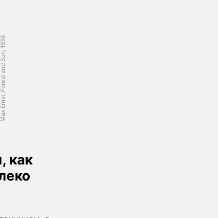
Ernst, Forest and Sun, 1956
, как
алеко