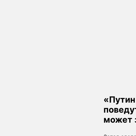
«Путин
поведут
может 