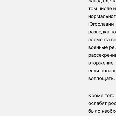
Запад сдела
том числе и
нормального
Югославии 1
разведка п
элемента вн
военные ре
рассекречи
вторжение, 
если обнаро
воплощать
Кроме того,
ослабят рос
было необхо