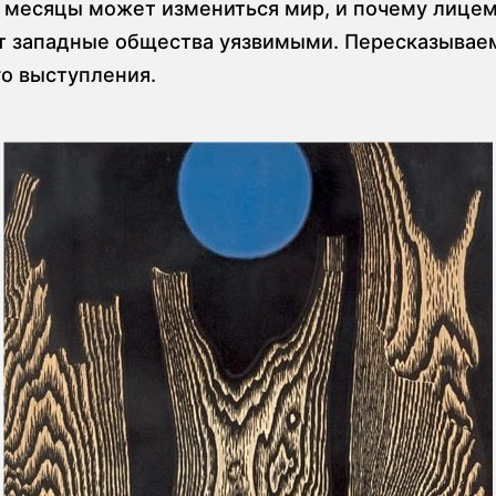
месяцы может измениться мир, и почему лице
т западные общества уязвимыми. Пересказывае
го выступления.