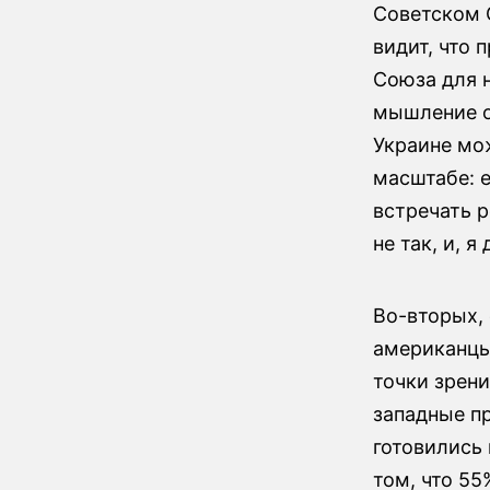
Советском С
видит, что 
Союза для 
мышление оч
Украине мож
масштабе: е
встречать 
не так, и, я
Во-вторых, 
американцы
точки зрени
западные п
готовились 
том, что 55