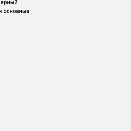
мерный
м основные