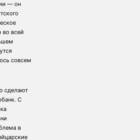
ии — он
етского
ческое
 во всей
льшем
утся
лось совсем
то сделают
банк. С
ока
они
блема в
вейцарские