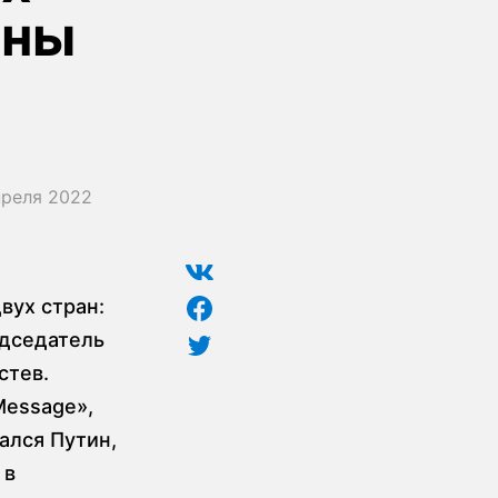
оны
преля 2022
вух стран:
едседатель
стев.
Message»,
ался Путин,
 в