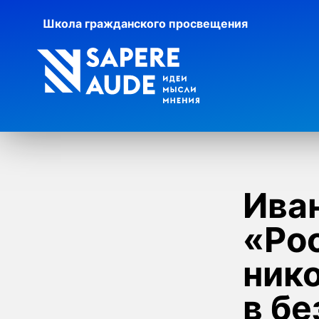
Школа гражданского просвещения
Иван
«Ро
нико
в бе