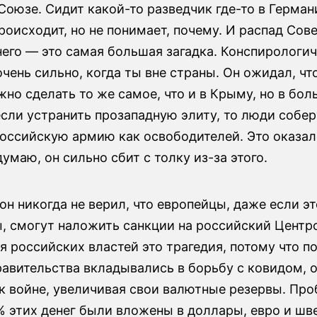
оюзе. Сидит какой-то разведчик где-то в Герман
происходит, но не понимает, почему. И распад Сов
него — это самая большая загадка. Конспирологи
ень сильно, когда ты вне страны. Он ожидал, что
но сделать то же самое, что и в Крыму, но в бо
сли устранить прозападную элиту, то люди собер
российскую армию как освободителей. Это оказа
 думаю, он сильно сбит с толку из-за этого.
он никогда не верил, что европейцы, даже если э
, смогут наложить санкции на российский Центро
я российских властей это трагедия, потому что п
равительства вкладывались в борьбу с ковидом, 
к войне, увеличивая свои валютные резервы. Про
% этих денег были вложены в доллары, евро и ш