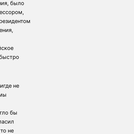
ния, было
ессором,
президентом
ения,
йское
 быстро
игде не
имы
огло бы
ласил
то не