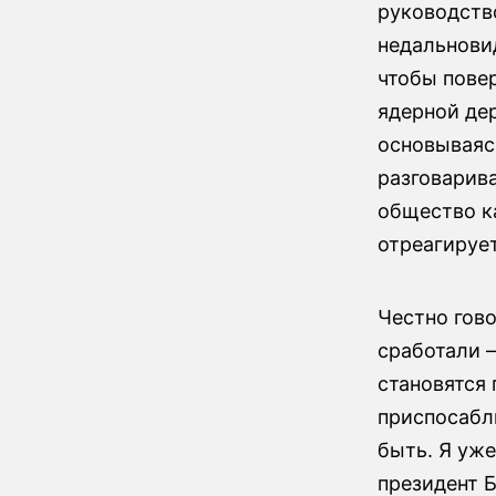
руководств
недальнови
чтобы повер
ядерной де
основываясь
разговарив
общество к
отреагирует
Честно гово
сработали 
становятся 
приспосабли
быть. Я уже
президент Б