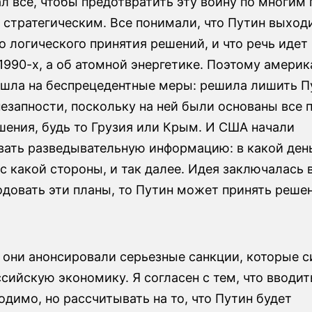
л все, чтобы предотвратить эту войну по многим 
 стратегическим. Все понимали, что Путин выход
 логического принятия решений, и что речь идет 
990-х, а об атомной энергетике. Поэтому америк
ошла на беспрецедентные меры: решила лишить П
езапности, поскольку на ней были основаны все 
шения, будь то Грузия или Крым. И США начали
вать разведывательную информацию: в какой день
с какой стороны, и так далее. Идея заключалась в
довать эти планы, то Путин может принять решен
.
 они анонсировали серьезные санкции, которые 
сийскую экономику. Я согласен с тем, что вводит
димо, но рассчитывать на то, что Путин будет