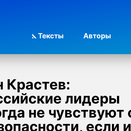
Тексты
Авторы
 Крастев:
ссийские лидеры
гда не чувствуют 
зопасности, если 