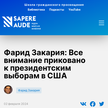
Школа гражданского просвещения
Библиотека
Подкасты
YouTube
Фарид Закария: Все
внимание приковано
к президентским
выборам в США
Фарид Закария
02 февраля 2024