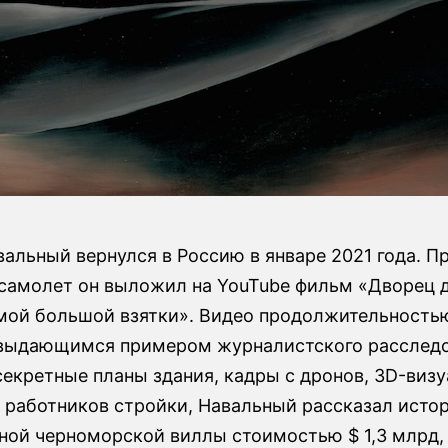
альный вернулся в Россию в январе 2021 года. П
 самолет он выложил на YouTube фильм «Дворец д
мой большой взятки». Видео продолжительностью
 выдающимся примером журналистского расследо
секретные планы здания, кадры с дронов, 3D-виз
я работников стройки, Навальный рассказал исто
ной черноморской виллы стоимостью $ 1,3 млрд, 