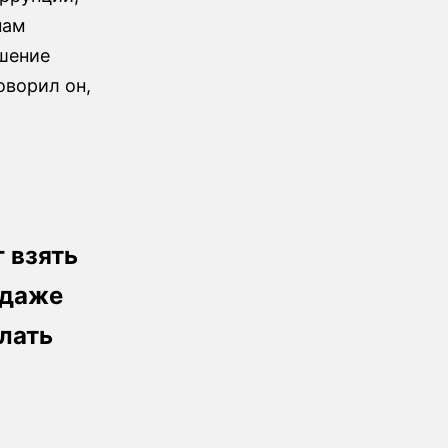
нам
шение
оворил он,
 взять
 даже
лать