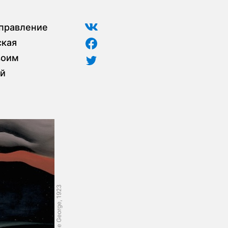
управление
ская
воим
ой