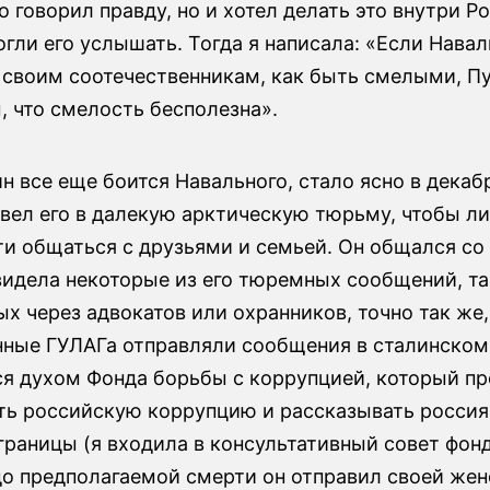
о говорил правду, но и хотел делать это внутри Ро
гли его услышать. Тогда я написала: «Если Нава
 своим соотечественникам, как быть смелыми, Пу
, что смелость бесполезна».
ин все еще боится Навального, стало ясно в декабр
вел его в далекую арктическую тюрьму, чтобы ли
и общаться с друзьями и семьей. Он общался со
видела некоторые из его тюремных сообщений, т
х через адвокатов или охранников, точно так же,
нные ГУЛАГа отправляли сообщения в сталинском
ся духом Фонда борьбы с коррупцией, который п
ть российскую коррупцию и рассказывать россия
границы (я входила в консультативный совет фонд
до предполагаемой смерти он отправил своей же