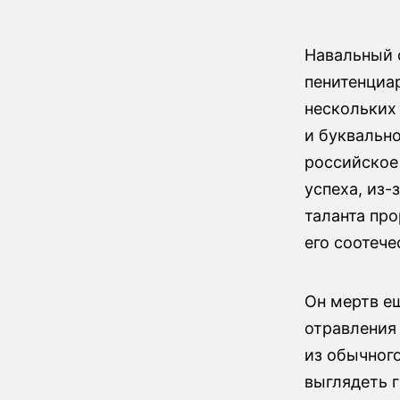
Навальный 
пенитенциар
нескольких
и буквально
российское 
успеха, из-
таланта про
его соотече
Он мертв ещ
отравления 
из обычного
выглядеть г