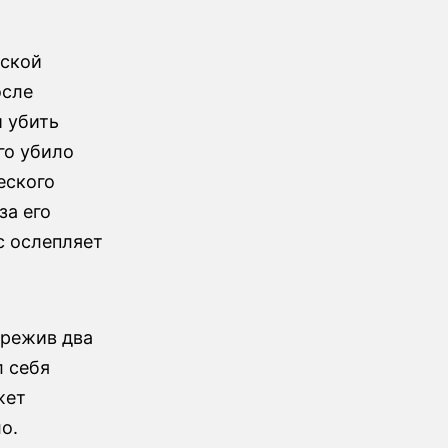
йской
осле
и убить
го убило
еского
за его
с ослепляет
ережив два
л себя
жет
о.