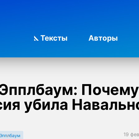
Тексты
Авторы
 Эпплбаум: Почему
сия убила Навальн
19 фе
 Эпплбаум