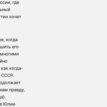
ссии, где
льный
тин хочет
е, когда
шить его
 многими
айно
 как когда-
 СССР.
родолжает
нам правду,
а).
не Юлии