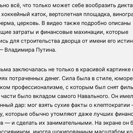
ьно всё, что только может себе вообразить дикта
 хоккейный каток, вертолетная площадка, виногр
ферма, церковь. В видео также подробно описаны
ие затраты и финансовые махинации, которые
сь для строительства дворца от имени его истин
— Владимира Путина.
льма заключалась не только в красивой картинке
иях потраченных денег. Сила была в стиле, юморе
ском профессионализме, с которым был снят филь
 части было вкладом самого Навального. Он име
нный дар: мог взять сухие факты о клептократии
ку, которые обычно утомляют даже лучших финан
в — и сделать их занимательными. На экране он 
ссиянином, иногда шокированным масштабом ко