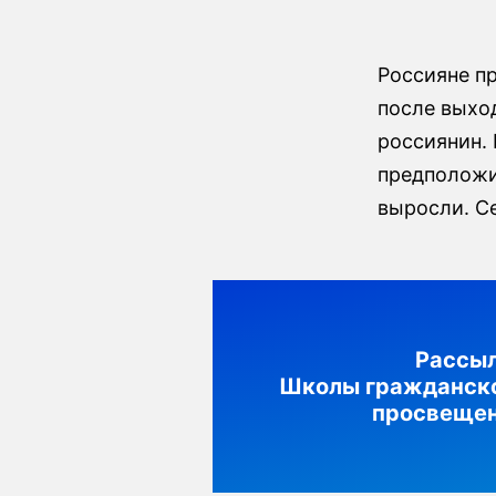
Россияне п
после выход
россиянин.
предположит
выросли. С
Рассы
Школы гражданск
просвеще