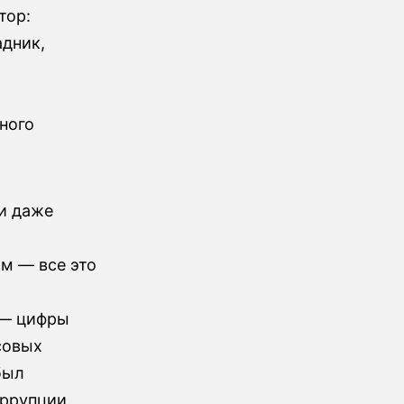
тор:
адник,
ного
 и даже
м — все это
л
 — цифры
совых
был
ррупции,