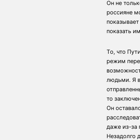
Он не тольк
россияне мо
показывает
показать им
То, что Пут
режим пере
возможност
людьми. Я 
отправленны
то заключе
Он оставал
расследова
даже из-за 
Незадолго 