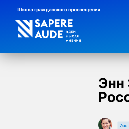
Школа гражданского просвещения
Энн
Рос
Энн