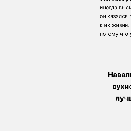
иногда выс
он казался
к их жизни.
потому что 
Навал
сухи
луч