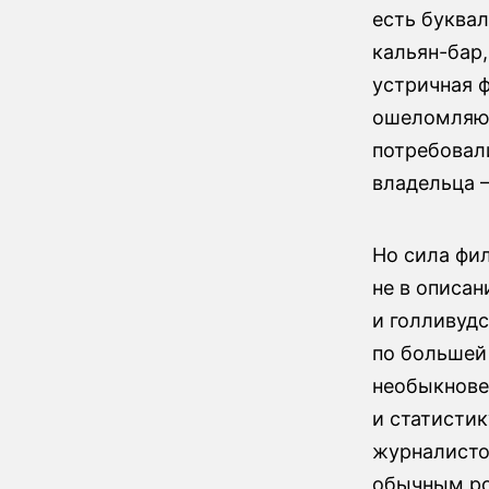
есть буквал
кальян-бар,
устричная 
ошеломляющ
потребовали
владельца 
Но сила фи
не в описан
и голливуд
по большей
необыкнове
и статисти
журналисто
обычным ро