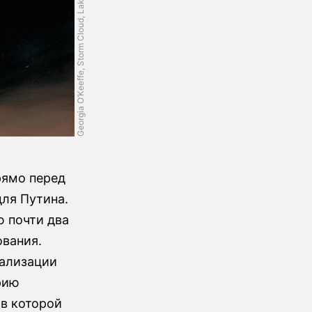
Georgia O’Keeffe, Storm Cloud, Lake George, 1923
рямо перед
ля Путина.
 почти два
вания.
уализации
рию
в которой