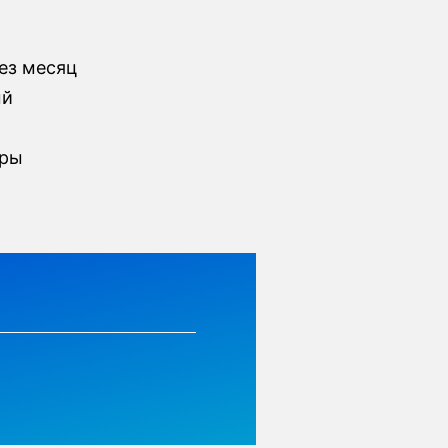
ез месяц
ый
фры