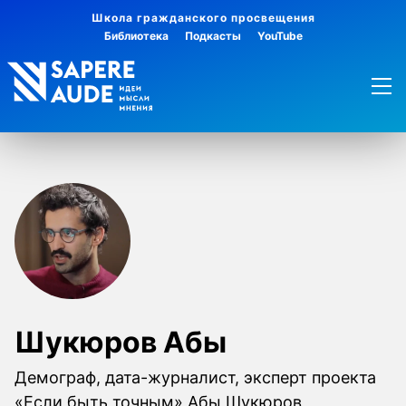
Школа гражданского просвещения
Библиотека
Подкасты
YouTube
Шукюров Абы
Демограф, дата-журналист, эксперт проекта
«Если быть точным» Абы Шукюров