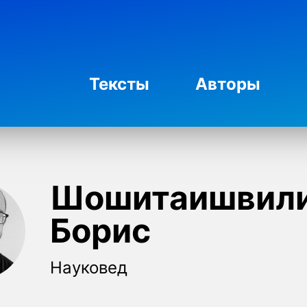
Тексты
Авторы
Шошитаишвил
Борис
Науковед