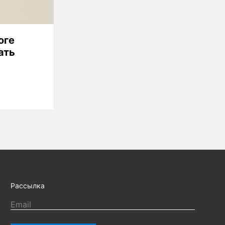
оге
ать
Рассылка