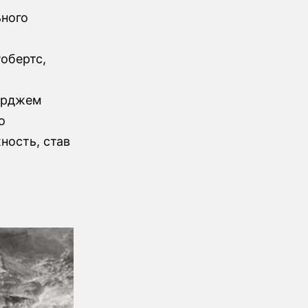
ьного
обертс,
жорджем
о
ность, став