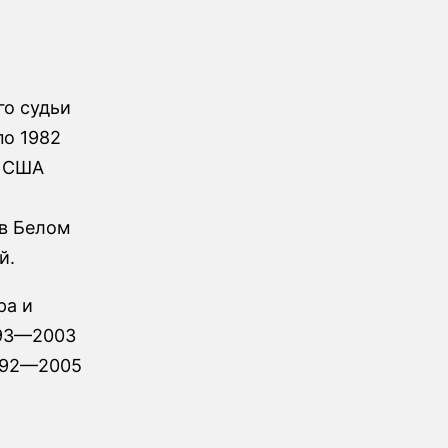
го судьи
по 1982
а США
 в Белом
й.
ра и
993—2003
1992—2005