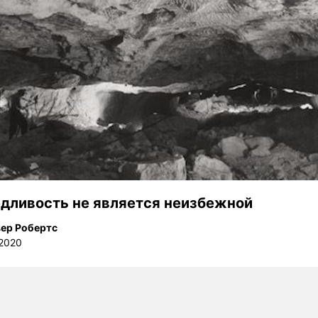
дливость не является неизбежной
ер Робертс
 2020