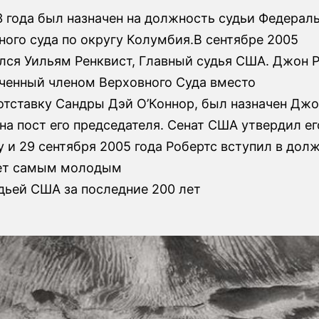
3 года был назначен на должность судьи Федерал
ого суда по округу Колумбия.В сентябре 2005
лся Уильям Ренквист, Главный судья США. Джон Р
аченный членом Верховного Суда вместо
отставку Сандры Дэй О’Коннор, был назначен Д
а пост его председателя. Сенат США утвердил ег
 и 29 сентября 2005 года Робертс вступил в долж
лет самым молодым
дьей США за последние 200 лет