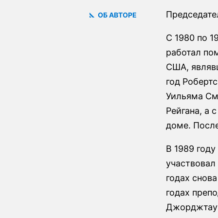
Председател
ОБ АВТОРЕ
С 1980 по 1
работал по
США, являвш
год Роберт
Уильяма См
Рейгана, а 
доме. Посл
В 1989 году
участвовал 
годах снов
годах преп
Джорджтаун