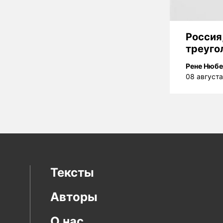
Россия
треуго
Рене Нюбе
08 август
Тексты
Авторы
О нас