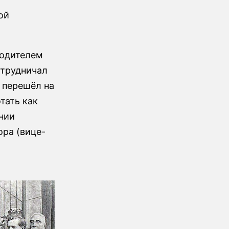
ой
водителем
отрудничал
 перешёл на
тать как
нии
ра (вице-