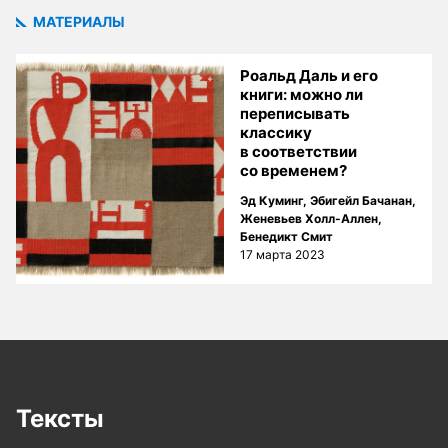
МАТЕРИАЛЫ
Роальд Даль и его
книги: можно ли
переписывать
классику
в соответствии
со временем?
Эд Куминг
,
Эбигейл Бачанан
,
Женевьев Холл-Аллен
,
Бенедикт Смит
17 марта 2023
Тексты