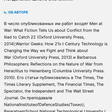
ОБ АВТОРЕ
В число опубликованных им работ входят ​Men at
War: What Fiction Tells Us about Conflict from the
Iliad to Catch 22 (Oxford University Press,
2014);Warrior Geeks: How 21s​ t Century Technology is
Changing the Way we Fight and Think about
War (Oxford University Press, 2013) и ​Barbarous
Philosophers: Reflections on the Nature of War from
Heraclitus to Heisenberg (Columbia University Press.
2010). Его статьи публиковались в ​The Times,​ ​The
Times Literary Supplement,​ ​The Financial Times​, ​The
Spectator​, the ​Independent ​and ​The Wall Street
Journal.​ Он преподавалв​
NationalInstituteofDefenceStudies(​Токио);​
RajaratnamSchool National Technological University (​