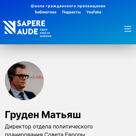
Школа гражданского просвещения
Библиотека
Подкасты
YouTube
Груден Матьяш
Директор отдела политического
планирования Совета Европы