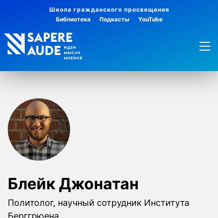
Школа гражданского просвещения
Библиотека
Подкасты
YouTube
Блейк Джонатан
Политолог, научный сотрудник Института
Берггрюена